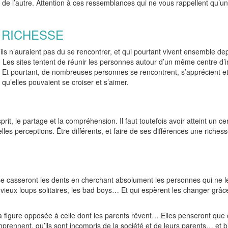
 de l’autre. Attention à ces ressemblances qui ne vous rappellent qu’u
A RICHESSE
ls n’auraient pas du se rencontrer, et qui pourtant vivent ensemble de
s sites tentent de réunir les personnes autour d’un même centre d’in
Et pourtant, de nombreuses personnes se rencontrent, s’apprécient e
 qu’elles pouvaient se croiser et s’aimer.
prit, le partage et la compréhension. Il faut toutefois avoir atteint un ce
lles perceptions. Être différents, et faire de ses différences une riches
t se casseront les dents en cherchant absolument les personnes qui ne l
eux loups solitaires, les bad boys… Et qui espèrent les changer grâce
r la figure opposée à celle dont les parents rêvent… Elles penseront que
rennent, qu’ils sont incompris de la société et de leurs parents… et b