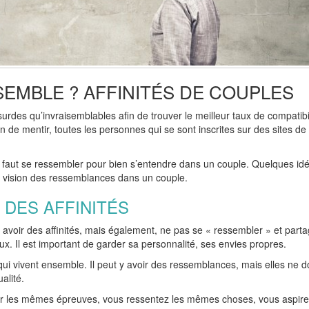
SEMBLE ? AFFINITÉS DE COUPLES
urdes qu’invraisemblables afin de trouver le meilleur taux de compatibi
n de mentir, toutes les personnes qui se sont inscrites sur des sites de
il faut se ressembler pour bien s’entendre dans un couple. Quelques id
e vision des ressemblances dans un couple.
 DES AFFINITÉS
t avoir des affinités, mais également, ne pas se « ressembler » et part
eux. Il est important de garder sa personnalité, ses envies propres.
qui vivent ensemble. Il peut y avoir des ressemblances, mais elles ne d
alité.
par les mêmes épreuves, vous ressentez les mêmes choses, vous aspir