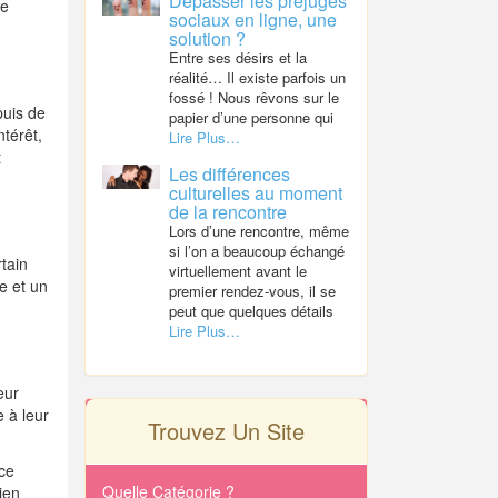
Dépasser les préjugés
ne
sociaux en ligne, une
solution ?
Entre ses désirs et la
réalité… Il existe parfois un
fossé ! Nous rêvons sur le
puis de
papier d’une personne qui
térêt,
Lire Plus…
t
Les différences
culturelles au moment
de la rencontre
Lors d’une rencontre, même
si l’on a beaucoup échangé
rtain
virtuellement avant le
se et un
premier rendez-vous, il se
peut que quelques détails
Lire Plus…
eur
 à leur
Trouvez Un Site
 ce
Quelle Catégorie ?
ien