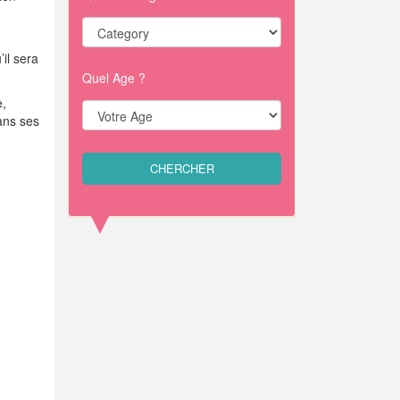
il sera
Quel Age ?
e,
dans ses