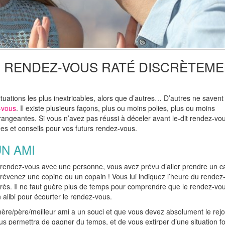
 RENDEZ-VOUS RATÉ DISCRÈTEME
tuations les plus inextricables, alors que d’autres… D’autres ne savent
-vous
. Il existe plusieurs façons, plus ou moins polies, plus ou moins
dérangeantes. Si vous n’avez pas réussi à déceler avant le-dit rendez-vo
es et conseils pour vos futurs rendez-vous.
UN AMI
vez rendez-vous avec une personne, vous avez prévu d’aller prendre un c
 Prévenez une copine ou un copain ! Vous lui indiquez l’heure du rendez
ès. Il ne faut guère plus de temps pour comprendre que le rendez-vo
 alibi pour écourter le rendez-vous.
ère/père/meilleur ami a un souci et que vous devez absolument le rejo
s permettra de gagner du temps, et de vous extirper d’une situation fo