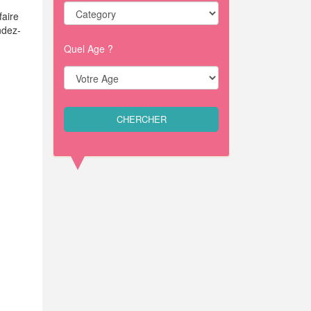
faire
ndez-
Quel Age ?