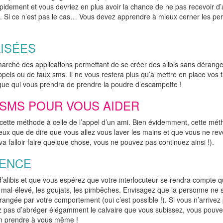
pidement et vous devriez en plus avoir la chance de ne pas recevoir d’
 Si ce n’est pas le cas… Vous devez apprendre à mieux cerner les pe
LISÉES
marché des applications permettant de se créer des alibis sans dérange
pels ou de faux sms. Il ne vous restera plus qu’à mettre en place vos t
ue qui vous prendra de prendre la poudre d’escampette !
N SMS POUR VOUS AIDER
nt cette méthode à celle de l’appel d’un ami. Bien évidemment, cette mé
ieux que de dire que vous allez vous laver les mains et que vous ne re
 va falloir faire quelque chose, vous ne pouvez pas continuez ainsi !).
IENCE
d’alibis et que vous espérez que votre interlocuteur se rendra compte 
s mal-élevé, les goujats, les pimbêches. Envisagez que la personne ne 
érangée par votre comportement (oui c’est possible !). Si vous n’arrivez
z pas d’abréger élégamment le calvaire que vous subissez, vous pouv
en prendre à vous même !