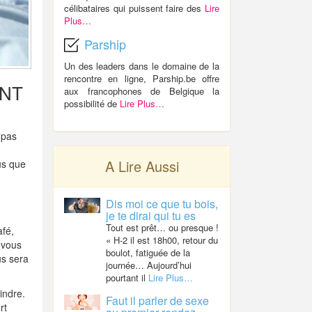
célibataires qui puissent faire des
Lire
Plus…
Parship
Un des leaders dans le domaine de la
rencontre en ligne, Parship.be offre
NT
aux francophones de Belgique la
possibilité de
Lire Plus…
 pas
A Lire Aussi
us que
Dis moi ce que tu bois,
je te dirai qui tu es
Tout est prêt… ou presque !
afé,
« H-2 il est 18h00, retour du
-vous
boulot, fatiguée de la
us sera
journée… Aujourd’hui
pourtant il
Lire Plus…
indre.
Faut il parler de sexe
rt