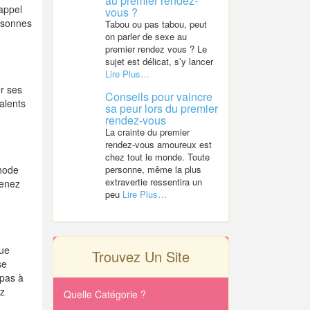
au premier rendez-
appel
vous ?
rsonnes
Tabou ou pas tabou, peut
on parler de sexe au
premier rendez vous ? Le
sujet est délicat, s’y lancer
Lire Plus…
r ses
Conseils pour vaincre
alents
sa peur lors du premier
rendez-vous
La crainte du premier
rendez-vous amoureux est
chez tout le monde. Toute
thode
personne, même la plus
extravertie ressentira un
venez
peu
Lire Plus…
que
Trouvez Un Site
se
 pas à
ez
Quelle Catégorie ?